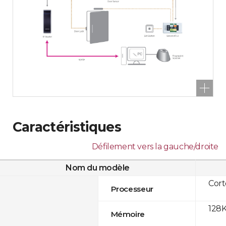
Caractéristiques
Défilement vers la gauche/droite
Nom du modèle
Cor
Processeur
128K
Mémoire