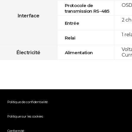
OSD
Protocole de
transmission RS-485
Interface
2 ch
Entrée
1 rel
Relai
Volt
Électricité
Alimentation
Curr
Politique de confidentialité
Politique sur les cookies
Conformité