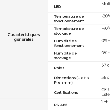
Mult
LED
-20°
Température de
fonctionnement
-40°
Température de
stockage
Caractéristiques
générales
0% ~
Humidité de
fonctionnement
0% ~
Humidité de
stockage
37 g
Poids
36 x
Dimensions (L x H x
P, en mm)
CE, 
Certifications
List
1 ch
RS-485