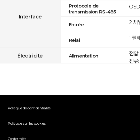
Protocole de
OSD
transmission RS-485
Interface
2 채
Entrée
1 릴
Relai
전압: 
Électricité
Alimentation
전류: 
Politique de confidentialité
Politique sur les cookies
Conformité