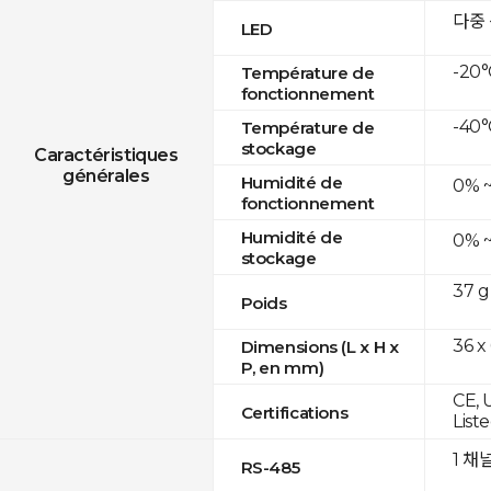
다중
LED
-20°
Température de
fonctionnement
-40°
Température de
stockage
Caractéristiques
générales
Humidité de
0% 
fonctionnement
Humidité de
0% 
stockage
37 g
Poids
36 x
Dimensions (L x H x
P, en mm)
CE, 
Certifications
List
1 채
RS-485