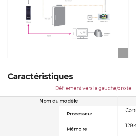
Caractéristiques
Défilement vers la gauche/droite
Nom du modèle
Cor
Processeur
128K
Mémoire