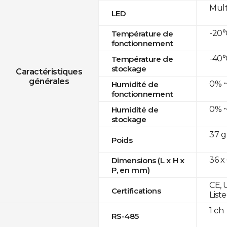
Mult
LED
-20°
Température de
fonctionnement
-40°
Température de
stockage
Caractéristiques
générales
0% ~
Humidité de
fonctionnement
0% ~
Humidité de
stockage
37 g
Poids
36 x
Dimensions (L x H x
P, en mm)
CE, 
Certifications
List
1 ch
RS-485