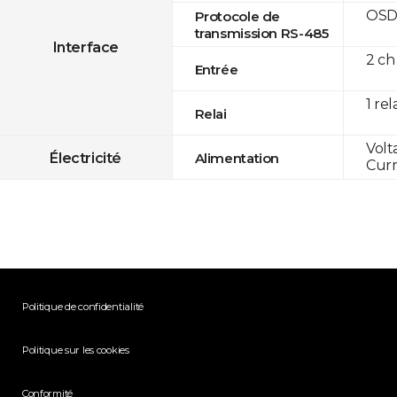
OSD
Protocole de
transmission RS-485
Interface
2 ch
Entrée
1 rel
Relai
Volt
Électricité
Alimentation
Curr
Politique de confidentialité
Politique sur les cookies
Conformité