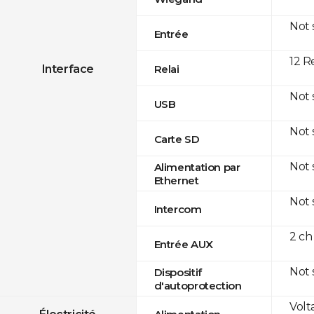
Not
Entrée
12 R
Interface
Relai
Not
USB
Not
Carte SD
Not
Alimentation par
Ethernet
Not
Intercom
2 ch
Entrée AUX
Not
Dispositif
d'autoprotection
Volt
Électricité
Alimentation