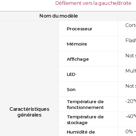
Défilement vers la gauche/droite
Nom du modèle
Cor
Processeur
Flas
Mémoire
Not
Affichage
Mult
LED
Not
Son
-20°
Température de
fonctionnement
Caractéristiques
générales
-40°
Température de
stockage
0% ~
Humidité de