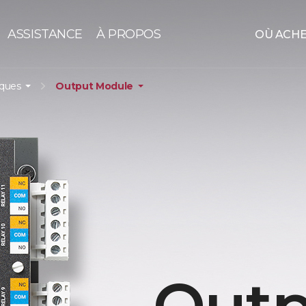
ASSISTANCE
À PROPOS
OÙ ACH
iques
Output Module