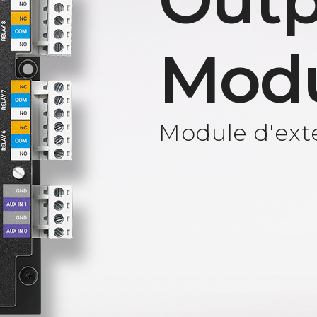
Outp
Mod
Module d'exte