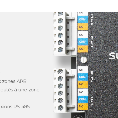
r
es zones APB
joutés à une zone
exions RS-485