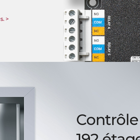
s. >
Contrôle
192 étag