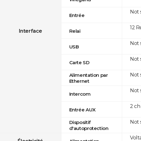
Not
Entrée
12 R
Interface
Relai
Not
USB
Not
Carte SD
Not
Alimentation par
Ethernet
Not
Intercom
2 ch
Entrée AUX
Not
Dispositif
d'autoprotection
Volt
Électricité
Alimentation