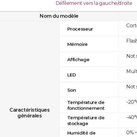
Défilement vers la gauche/droite
Nom du modèle
Cor
Processeur
Flas
Mémoire
Not
Affichage
Mult
LED
Not
Son
-20°
Température de
fonctionnement
Caractéristiques
générales
-40°
Température de
stockage
0% ~
Humidité de