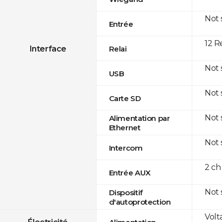
Not
Entrée
12 R
Interface
Relai
Not
USB
Not
Carte SD
Not
Alimentation par
Ethernet
Not
Intercom
2 ch
Entrée AUX
Not
Dispositif
d'autoprotection
Volt
Électricité
Alimentation