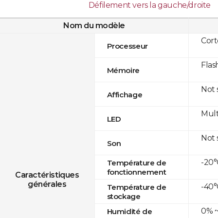
Défilement vers la gauche/droite
Nom du modèle
Cor
Processeur
Flas
Mémoire
Not
Affichage
Mult
LED
Not
Son
-20°
Température de
fonctionnement
Caractéristiques
générales
-40°
Température de
stockage
0% ~
Humidité de