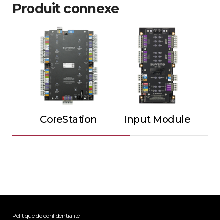
Produit connexe
CoreStation
Input Module
Ou
Politique de confidentialité