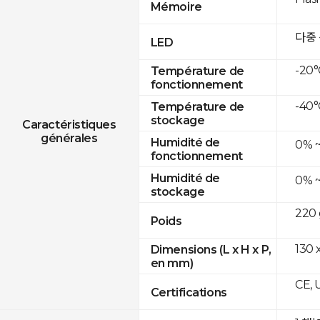
Mémoire
다중
LED
-20°
Température de
fonctionnement
-40°
Température de
stockage
Caractéristiques
générales
Humidité de
0% 
fonctionnement
Humidité de
0% 
stockage
220 
Poids
130 
Dimensions (L x H x P,
en mm)
CE, 
Certifications