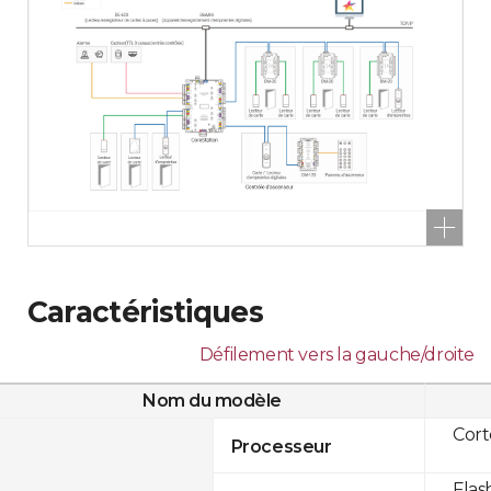
Caractéristiques
Défilement vers la gauche/droite
Nom du modèle
Cor
Processeur
Flas