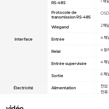
1 채
RS-485
Protocole de
OSD
transmission RS-485
2채
Wiegand
4 채
Interface
Entrée
4 릴
Relai
4 채
Entrée supervisée
6 채
Sortie
전압: 
Électricité
Alimentation
전류: 
vidéo