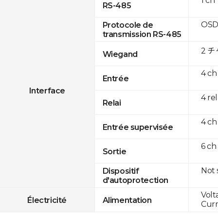
1 ch
RS-485
OSD
Protocole de
transmission RS-485
2 
Wiegand
4 ch
Entrée
Interface
4 re
Relai
4 ch
Entrée supervisée
6 ch
Sortie
Not
Dispositif
d'autoprotection
Volt
Électricité
Alimentation
Curr