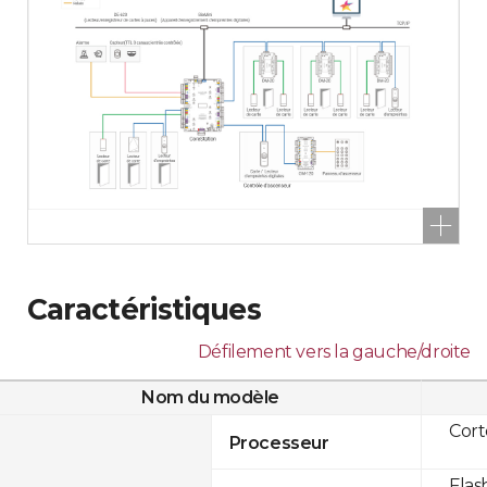
Caractéristiques
Défilement vers la gauche/droite
Nom du modèle
Cor
Processeur
Flas