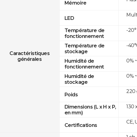
Mémoire
Mult
LED
-20°
Température de
fonctionnement
-40°
Température de
stockage
Caractéristiques
générales
0% ~
Humidité de
fonctionnement
0% ~
Humidité de
stockage
220 
Poids
130 x
Dimensions (L x H x P,
en mm)
CE, 
Certifications