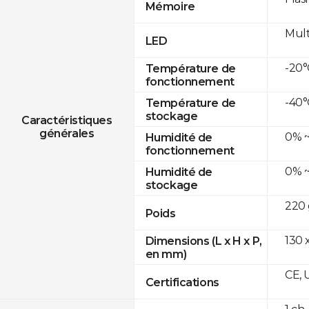
Mémoire
Mult
LED
-20°
Température de
fonctionnement
-40°
Température de
stockage
Caractéristiques
générales
0% ~
Humidité de
fonctionnement
0% ~
Humidité de
stockage
220 
Poids
130 x
Dimensions (L x H x P,
en mm)
CE, 
Certifications