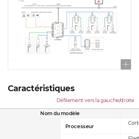
Caractéristiques
Défilement vers la gauche/droite
Nom du modèle
Cor
Processeur
Flas