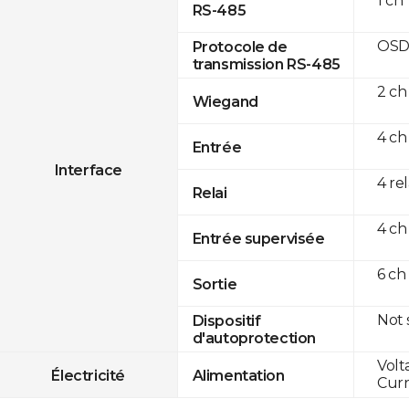
1 ch
RS-485
OSD
Protocole de
transmission RS-485
2 ch
Wiegand
4 ch
Entrée
Interface
4 re
Relai
4 ch
Entrée supervisée
6 ch
Sortie
Not
Dispositif
d'autoprotection
Volt
Électricité
Alimentation
Curr