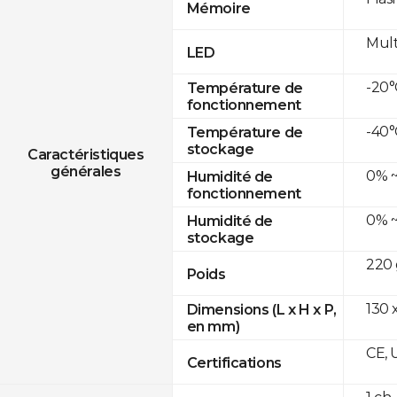
Mémoire
Mult
LED
-20°
Température de
fonctionnement
-40°
Température de
stockage
Caractéristiques
générales
0% ~
Humidité de
fonctionnement
0% ~
Humidité de
stockage
220 
Poids
130 x
Dimensions (L x H x P,
en mm)
CE, 
Certifications