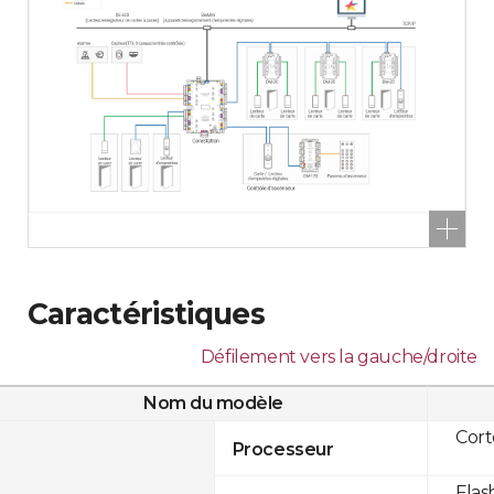
Caractéristiques
Défilement vers la gauche/droite
Nom du modèle
Cor
Processeur
Flas