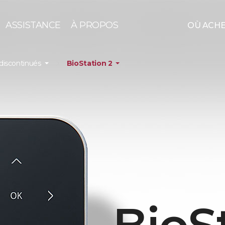
ASSISTANCE
À PROPOS
OÙ ACH
discontinués
BioStation 2