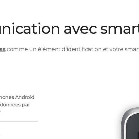
ication avec smar
ss
comme un élément d'identification et votre smart
hones Android
 données par
S
)