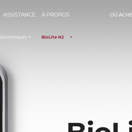
ASSISTANCE
À PROPOS
OÙ ACH
 biométriques
BioLite N2