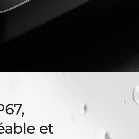
P67,
able et