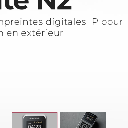
ite N2
preintes digitales IP pour
n en extérieur