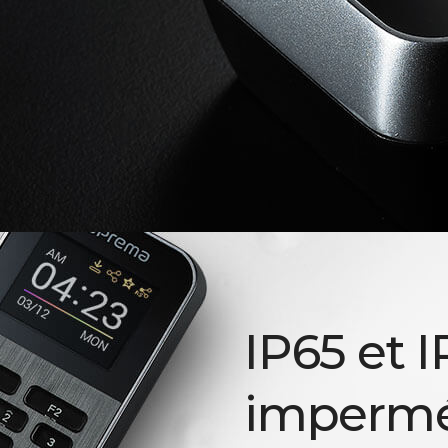
IP65 et I
impermé