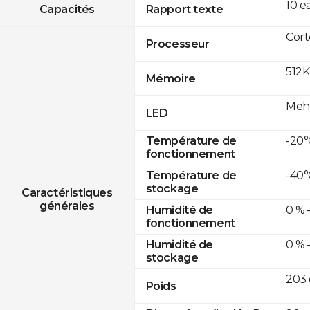
10 e
Capacités
Rapport texte
Cor
Processeur
512K
Mémoire
Mehr
LED
-20°
Température de
fonctionnement
-40°
Température de
stockage
Caractéristiques
générales
0 % 
Humidité de
fonctionnement
0 % 
Humidité de
stockage
203 
Poids