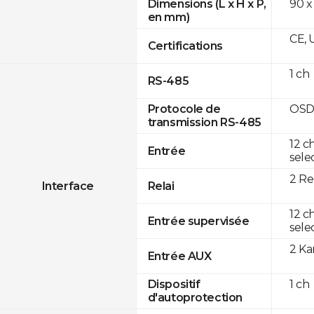
90 x
Dimensions (L x H x P,
en mm)
CE, 
Certifications
1 ch
RS-485
OSD
Protocole de
transmission RS-485
12 c
Entrée
sele
2 Re
Interface
Relai
12 c
Entrée supervisée
sele
2 K
Entrée AUX
1 ch
Dispositif
d'autoprotection