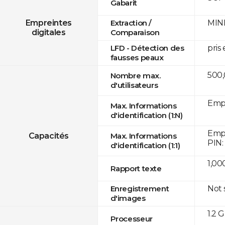
Gabarit
MINE
Empreintes
Extraction /
digitales
Comparaison
pris
LFD - Détection des
fausses peaux
500
Nombre max.
d'utilisateurs
Empr
Max. Informations
d'identification (1:N)
Empr
Capacités
Max. Informations
PIN:
d'identification (1:1)
1,00
Rapport texte
Not
Enregistrement
d'images
1.2 
Processeur