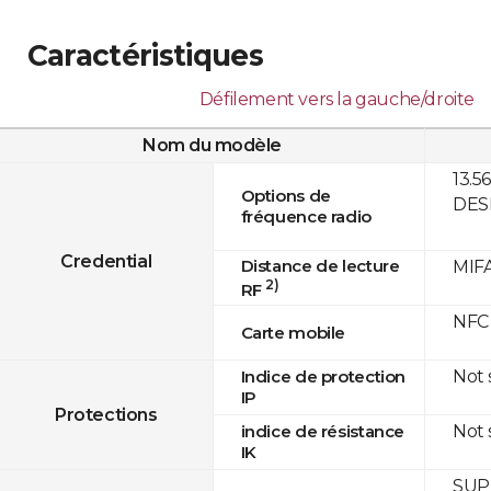
Caractéristiques
Défilement vers la gauche/droite
Nom du modèle
13.5
Options de
DESF
fréquence radio
Credential
Distance de lecture
MIFA
2)
RF
NFC
Carte mobile
Not
Indice de protection
IP
Protections
Not
indice de résistance
IK
SUPR