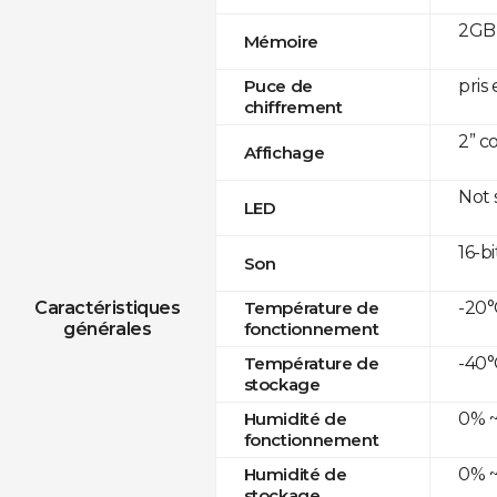
2GB 
Mémoire
pris
Puce de
chiffrement
2” c
Affichage
Not
LED
16-bi
Son
-20°
Caractéristiques
Température de
générales
fonctionnement
-40°
Température de
stockage
0% ~
Humidité de
fonctionnement
0% ~
Humidité de
stockage