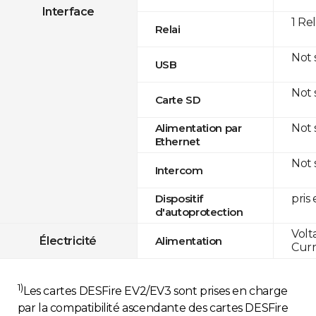
Interface
1 Re
Relai
Not
USB
Not
Carte SD
Not
Alimentation par
Ethernet
Not
Intercom
pris
Dispositif
d'autoprotection
Volt
Électricité
Alimentation
Curr
1)
Les cartes DESFire EV2/EV3 sont prises en charge
par la compatibilité ascendante des cartes DESFire