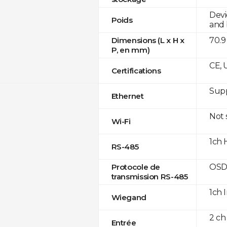
Devi
Poids
and 
70.9
Dimensions (L x H x
P, en mm)
CE, 
Certifications
Supp
Ethernet
Not
Wi-Fi
1ch 
RS-485
OSD
Protocole de
transmission RS-485
1ch 
Wiegand
2 ch
Entrée