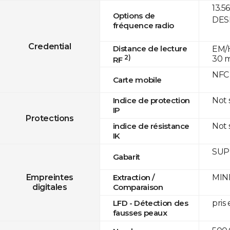
13.5
Options de
DESF
fréquence radio
Credential
Distance de lecture
EM/H
2)
30 
RF
NFC
Carte mobile
Not
Indice de protection
IP
Protections
Not
indice de résistance
IK
SUPR
Gabarit
MINE
Empreintes
Extraction /
digitales
Comparaison
pris
LFD - Détection des
fausses peaux