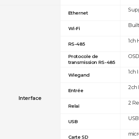
Supp
Ethernet
Built
Wi-Fi
1ch 
RS-485
OSD
Protocole de
transmission RS-485
1ch 
Wiegand
2ch 
Entrée
Interface
2 Re
Relai
USB 
USB
micr
Carte SD