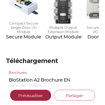
Compact Secure
Single Door I/O
Multiple Output
Secure Mu
Module
Extension Module
I/O Mo
Secure Module
Output Module
Door M
Téléchargement
Brochures
BioStation A2 Brochure EN
May 14, 2019
1.34 MB
Prévisualiser
Partager