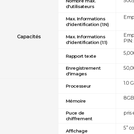
500
Nombre max.
d'utilisateurs
Empr
Max. Informations
d'identification (1:N)
Empr
Capacités
Max. Informations
PIN:
d'identification (1:1)
5,00
Rapport texte
50,
Enregistrement
d'images
1.0 
Processeur
8GB 
Mémoire
pris
Puce de
chiffrement
5” c
Affichage