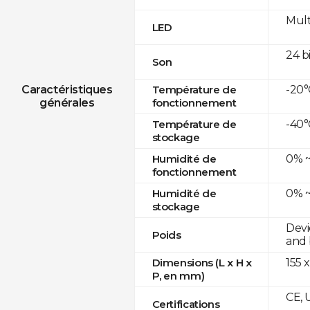
Mult
LED
24 b
Son
-20°
Caractéristiques
Température de
générales
fonctionnement
-40°
Température de
stockage
0% ~
Humidité de
fonctionnement
0% ~
Humidité de
stockage
Devi
Poids
and 
155 x
Dimensions (L x H x
P, en mm)
CE, 
Certifications