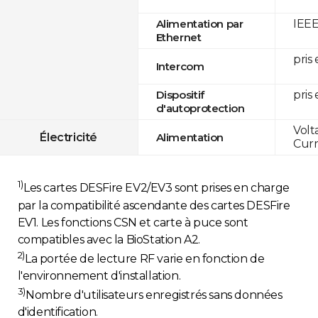
IEEE
Alimentation par
Ethernet
pris
Intercom
pris
Dispositif
d'autoprotection
Volt
Électricité
Alimentation
Curr
1)
Les cartes DESFire EV2/EV3 sont prises en charge
par la compatibilité ascendante des cartes DESFire
EV1. Les fonctions CSN et carte à puce sont
compatibles avec la BioStation A2.
2)
La portée de lecture RF varie en fonction de
l'environnement d'installation.
3)
Nombre d'utilisateurs enregistrés sans données
d'identification.