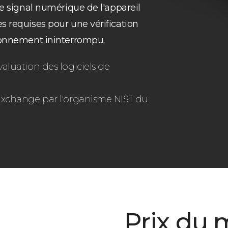
de signal numérique de l'appareil
s requises pour une vérification
tionnement ininterrompu.
valuation des logiciels de
y Exchange par l'organisme NIST du
Prix du m