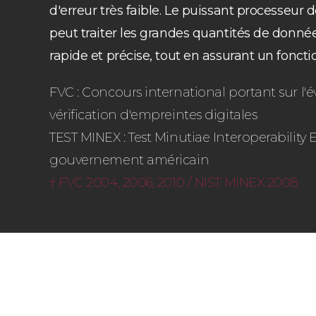
d'erreur très faible. Le puissant processeur 
peut traiter les grandes quantités de donnée
rapide et précise, tout en assurant un fonc
FVC : Concours international portant sur l'é
vérification d'empreintes digitales
TEST MINEX : Test Minutiae Interoperabilit
gouvernement américain
† FVC 2004, 2006, 2010 / NIST MINEX 2008