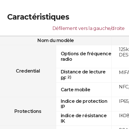
Caractéristiques
Défilement vers la gauche/droite
Nom du modèle
125k
Options de fréquence
DESF
radio
Credential
Distance de lecture
MIFA
2)
RF
NFC,
Carte mobile
IP65
Indice de protection
IP
Protections
IK0
indice de résistance
IK