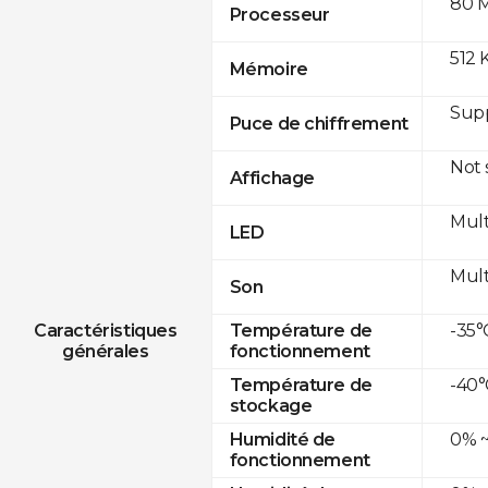
80 
Processeur
512 
Mémoire
Sup
Puce de chiffrement
Not
Affichage
Mult
LED
Mult
Son
-35°
Caractéristiques
Température de
générales
fonctionnement
-40°
Température de
stockage
0% ~
Humidité de
fonctionnement