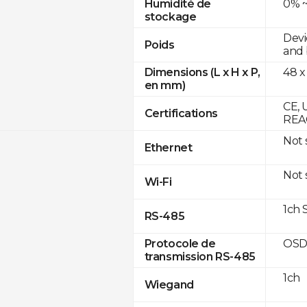
0% ~
Humidité de
stockage
Devi
Poids
and 
48 x
Dimensions (L x H x P,
en mm)
CE, 
Certifications
REAC
Not
Ethernet
Not
Wi-Fi
1ch 
RS-485
OSD
Protocole de
transmission RS-485
1ch
Wiegand