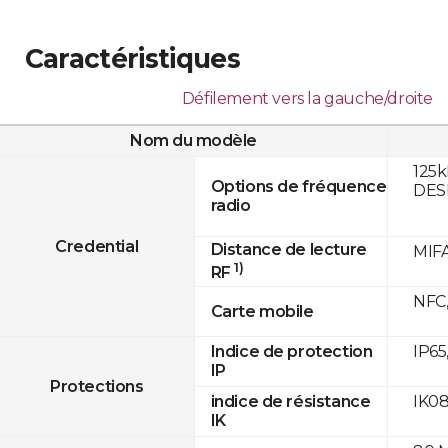
Caractéristiques
Défilement vers la gauche/droite
Nom du modèle
125k
Options de fréquence
DESF
radio
Credential
Distance de lecture
MIFA
1)
RF
NFC,
Carte mobile
IP65
Indice de protection
IP
Protections
IK0
indice de résistance
IK