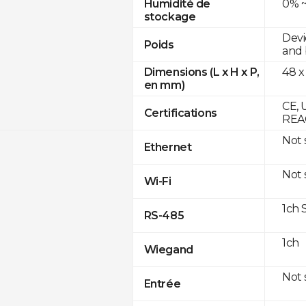
0% ~
Humidité de
stockage
Devi
Poids
and 
48 x
Dimensions (L x H x P,
en mm)
CE, 
Certifications
REA
Not
Ethernet
Not
Wi-Fi
1ch 
RS-485
1ch
Wiegand
Not
Entrée