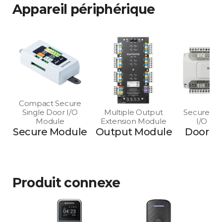
Appareil périphérique
Compact Secure
Single Door I/O
Multiple Output
Secure Mu
Module
Extension Module
I/O Mo
Secure Module
Output Module
Door M
Produit connexe