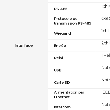
1ch 
RS-485
OSD
Protocole de
transmission RS-485
1ch 
Wiegand
2ch 
Interface
Entrée
1 Re
Relai
Not
USB
Not
Carte SD
IEEE
Alimentation par
Ethernet
Not
Intercom