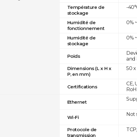
-40°
Température de
stockage
0% ~
Humidité de
fonctionnement
0% ~
Humidité de
stockage
Devi
Poids
and 
50 x
Dimensions (L x H x
P, en mm)
CE, 
Certifications
RoH
Supp
Ethernet
Not
Wi-Fi
TCP
Protocole de
transmission