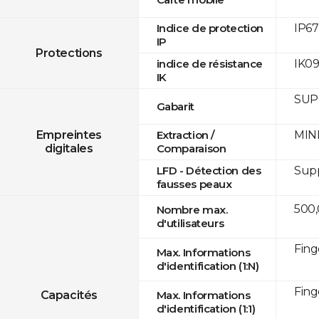
IP67
Indice de protection
IP
Protections
IK0
indice de résistance
IK
SUPR
Gabarit
MINE
Empreintes
Extraction /
digitales
Comparaison
Sup
LFD - Détection des
fausses peaux
500
Nombre max.
d'utilisateurs
Fing
Max. Informations
d'identification (1:N)
Fing
Capacités
Max. Informations
d'identification (1:1)