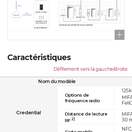
Caractéristiques
Défilement vers la gauche/droite
Nom du modèle
125k
Options de
MIFA
fréquence radio
Feli
Credential
Distance de lecture
MIFA
2)
30 
RF
NFC,
Carte mobile