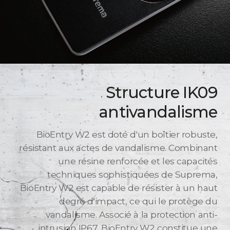
Structure IK09
antivandalisme
BioEntry W2 est doté d'un boîtier robuste,
résistant aux actes de vandalisme. Combinant
une résine renforcée et les capacités
techniques sophistiquées de Suprema,
BioEntry W2 est capable de résister à un haut
degré d'impact, ce qui le protège du
vandalisme. Associé à la protection anti-
intrusion IP67, BioEntry W2 constitue une