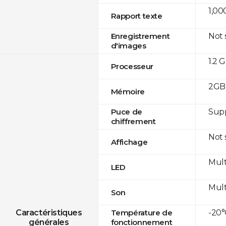
1,00
Rapport texte
Not
Enregistrement
d'images
1.2 
Processeur
2GB 
Mémoire
Sup
Puce de
chiffrement
Not
Affichage
Mult
LED
Mult
Son
-20°
Caractéristiques
Température de
générales
fonctionnement