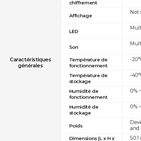
chiffrement
Not
Affichage
Mult
LED
Mult
Son
-20°
Caractéristiques
Température de
générales
fonctionnement
-40°
Température de
stockage
0% ~
Humidité de
fonctionnement
0% ~
Humidité de
stockage
Devi
Poids
and 
50.1
Dimensions (L x H x