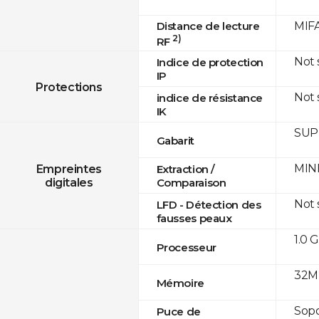
Distance de lecture
MIFA
2)
RF
Not
Indice de protection
IP
Protections
Not
indice de résistance
IK
SUPR
Gabarit
MINE
Empreintes
Extraction /
digitales
Comparaison
Not
LFD - Détection des
fausses peaux
1.0 
Processeur
32M
Mémoire
Sop
Puce de