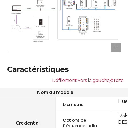
Caractéristiques
Défilement vers la gauche/droite
Nom du modèle
Huel
biométrie
125k
Options de
DESF
Credential
fréquence radio