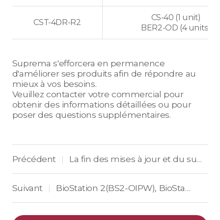
CS-40 (1 unit)
CST-4DR-R2
BER2-OD (4 units)
Suprema s'efforcera en permanence
d'améliorer ses produits afin de répondre au
mieux à vos besoins.
Veuillez contacter votre commercial pour
obtenir des informations détaillées ou pour
poser des questions supplémentaires.
Précédent
La fin des mises à jour et du support de BioStar 2 au format 32 bits (x86)
|
Suivant
BioStation 2(BS2-OIPW), BioStation A2(BSA2-OIPW)
|