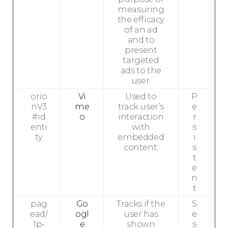
measuring
the efficacy
of an ad
and to
present
targeted
ads to the
user.
orio
Vi
Used to
P
nV3
me
track user’s
e
#id
o
interaction
r
enti
with
s
ty
embedded
i
content.
s
t
e
n
t
pag
Go
Tracks if the
S
ead/
ogl
user has
e
1p-
e
shown
s