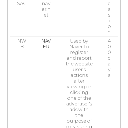
SAC
nav
e
er.n
s
et
s
i
o
n
NW
NAV
Used by
4
B
ER
Naver to
0
register
0
and report
d
the website
a
user's
y
actions
s
after
viewing or
clicking
one of the
advertiser's
ads with
the
purpose of
measuring