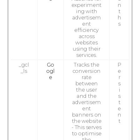
experiment
n
ing with
t
advertisem
h
ent
s
efficiency
across
websites
using their
services.
_gcl
Go
Tracks the
P
_ls
ogl
conversion
e
e
rate
r
between
s
the user
i
and the
s
advertisem
t
ent
e
banners on
n
the website
t
- This serves
to optimise
the