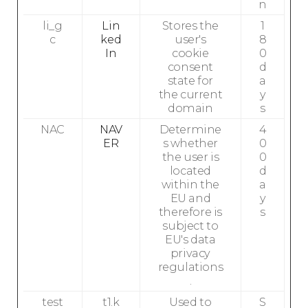
n
li_g
Lin
Stores the
1
c
ked
user's
8
In
cookie
0
consent
d
state for
a
the current
y
domain
s
NAC
NAV
Determine
4
ER
s whether
0
the user is
0
located
d
within the
a
EU and
y
therefore is
s
subject to
EU's data
privacy
regulations
.
test
t1.k
Used to
S