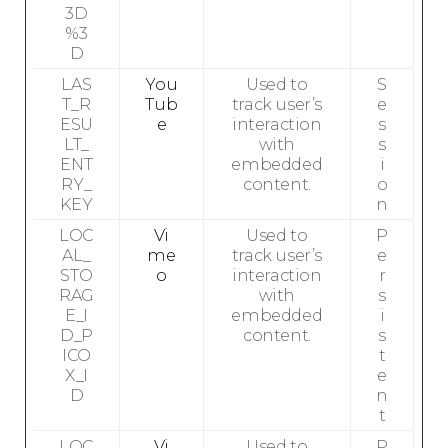
3D
%3
D
LAS
You
Used to
S
T_R
Tub
track user’s
e
ESU
e
interaction
s
LT_
with
s
ENT
embedded
i
RY_
content.
o
KEY
n
LOC
Vi
Used to
P
AL_
me
track user’s
e
STO
o
interaction
r
RAG
with
s
E_I
embedded
i
D_P
content.
s
ICO
t
X_I
e
D
n
t
LOC
Vi
Used to
P