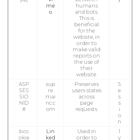
me
humans
o
and bots.
This is
beneficial
for the
website, in
order to
make valid
reports on
the use of
their
website.
ASP
sup
Preserves
S
SES
re
users states
e
SIO
mai
across
s
NID
nc.c
page
s
#
om
requests.
i
o
n
bco
Lin
Used in
1
okie
ked
order to
y