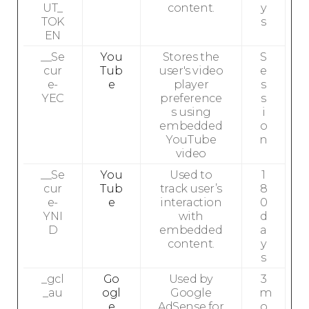
UT_
content.
y
TOK
s
EN
__Se
You
Stores the
S
cur
Tub
user's video
e
e-
e
player
s
YEC
preference
s
s using
i
embedded
o
YouTube
n
video
__Se
You
Used to
1
cur
Tub
track user’s
8
e-
e
interaction
0
YNI
with
d
D
embedded
a
content.
y
s
_gcl
Go
Used by
3
_au
ogl
Google
m
e
AdSense for
o