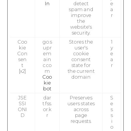
In
detect
e
spam and
a
improve
r
the
website's
security.
Coo
go.s
Stores the
1
kie
upr
user's
y
Con
em
cookie
e
sen
ain
consent
a
t
c.co
state for
r
[x2]
m
the current
Coo
domain
kie
bot
JSE
dar
Preserves
S
SSI
t.fss.
users states
e
ONI
or.k
across
s
D
r
page
s
requests.
i
o