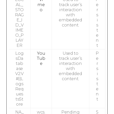
AL_
me
track user’s
e
STO
o
interaction
r
RAG
with
s
E_I
embedded
i
D_V
content.
s
IME
t
O_P
e
LAY
n
ER
t
Log
You
Used to
P
sDa
Tub
track user’s
e
tab
e
interaction
r
ase
with
s
V2:V
embedded
i
#||L
content.
s
ogs
t
Req
e
ues
n
tsSt
t
ore
NA_
wcs.
Pending
S