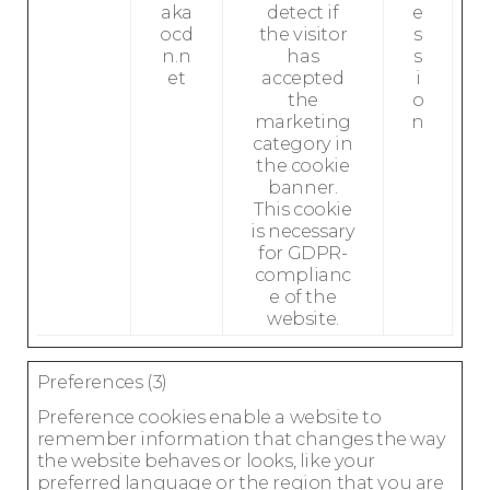
aka
detect if
e
ocd
the visitor
s
n.n
has
s
et
accepted
i
the
o
marketing
n
category in
the cookie
banner.
This cookie
is necessary
for GDPR-
complianc
e of the
website.
Preferences (3)
Preference cookies enable a website to
remember information that changes the way
the website behaves or looks, like your
preferred language or the region that you are