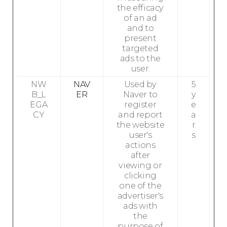
the efficacy
of an ad
and to
present
targeted
ads to the
user.
NW
NAV
Used by
5
B_L
ER
Naver to
y
EGA
register
e
CY
and report
a
the website
r
user's
s
actions
after
viewing or
clicking
one of the
advertiser's
ads with
the
purpose of