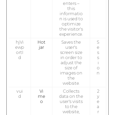
enters –
this
informatio
n is used to
optimize
the visitor's
experience.
hjVi
Hot
Saves the
S
ewp
jar
user's
e
ortI
screen size
s
d
in order to
s
adjust the
i
size of
o
images on
n
the
website.
vui
Vi
Collects
2
d
me
data on the
y
o
user's visits
e
to the
a
website,
r