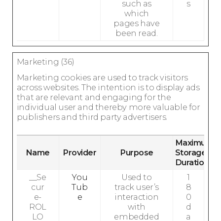
such as
s
which
pages have
been read.
Marketing (36)
Marketing cookies are used to track visitors
across websites. The intention is to display ads
that are relevant and engaging for the
individual user and thereby more valuable for
publishers and third party advertisers.
Maximum
Name
Provider
Purpose
Storage
Duration
__Se
You
Used to
1
cur
Tub
track user’s
8
e-
e
interaction
0
ROL
with
d
LO
embedded
a