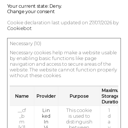
Your current state: Deny.
Change your consent
Cookie declaration last updated on 27/07/2026 by
Cookiebot
:
Necessary (10)
Necessary cookies help make a website usable
by enabling basic functions like page
navigation and access to secure areas of the
website. The website cannot function properly
without these cookies.
Maximum
Name
Provider
Purpose
Storage
Duration
__cf
Lin
This cookie
1
_b
ked
is used to
d
m
In
distinguish
a
[x2]
Vi
between
y