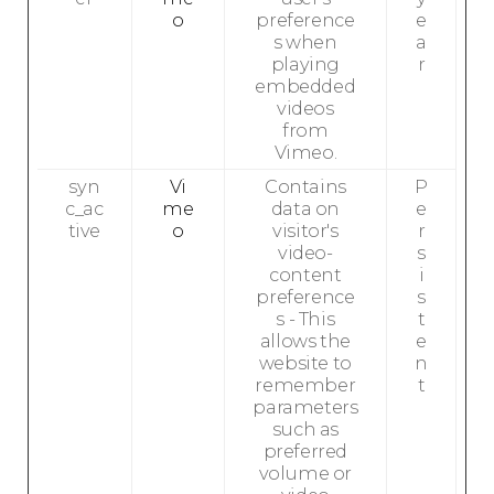
o
preference
e
s when
a
playing
r
embedded
videos
from
Vimeo.
syn
Vi
Contains
P
c_ac
me
data on
e
tive
o
visitor's
r
video-
s
content
i
preference
s
s - This
t
allows the
e
website to
n
remember
t
parameters
such as
preferred
volume or