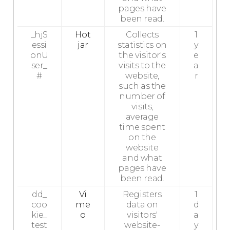
pages have
been read.
_hjS
Hot
Collects
1
essi
jar
statistics on
y
onU
the visitor's
e
ser_
visits to the
a
#
website,
r
such as the
number of
visits,
average
time spent
on the
website
and what
pages have
been read.
dd_
Vi
Registers
1
coo
me
data on
d
kie_
o
visitors'
a
test
website-
y