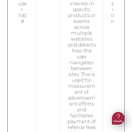
use
interest in
s
r-
specific
i
list/
products or
o
#
events
n
across
multiple
websites
and detects
how the
user
navigates
between
sites. This is
used for
measurem
ent of
advertisem
ent efforts
and
facilitates
payment of
referral-fees