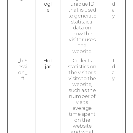
ogl
unique ID
d
e
that is used
a
to generate
y
statistical
data on
how the
visitor uses
the
website.
_hjS
Hot
Collects
1
essi
jar
statistics on
d
on_
the visitor's
a
#
visits to the
y
website,
such as the
number of
visits,
average
time spent
on the
website
and what