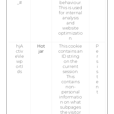
_#
behaviour.
This is used
for internal
analysis
and
website
optimizatio
n.
hjA
Hot
This cookie
P
ctiv
jar
contains an
e
eVie
ID string
r
wp
on the
s
ortI
current
i
ds
session.
s
This
t
contains
e
non-
n
personal
t
informatio
n on what
subpages
the visitor