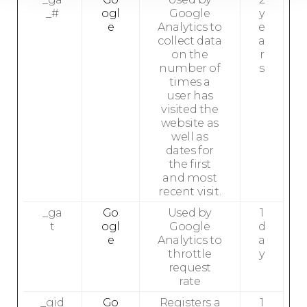
_#
ogl
Google
y
e
Analytics to
e
collect data
a
on the
r
number of
s
times a
user has
visited the
website as
well as
dates for
the first
and most
recent visit.
_ga
Go
Used by
1
t
ogl
Google
d
e
Analytics to
a
throttle
y
request
rate
_gid
Go
Registers a
1