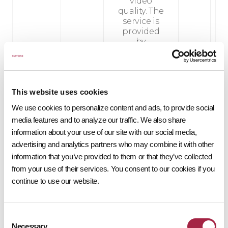
video
quality. The
service is
provided
by
Vimeo.com
.
Statistics (11)
This website uses cookies
Statistic cookies help website owners to
We use cookies to personalize content and ads, to provide social
understand how visitors interact with websites
media features and to analyze our traffic. We also share
by collecting and reporting information
information about your use of our site with our social media,
anonymously.
advertising and analytics partners who may combine it with other
information that you’ve provided to them or that they’ve collected
Maximum
from your use of their services. You consent to our cookies if you
Name
Provider
Purpose
Storage
continue to use our website.
Duration
_dd
Vi
Registers
1
_s
me
the
d
Consent
o
website's
a
Necessary