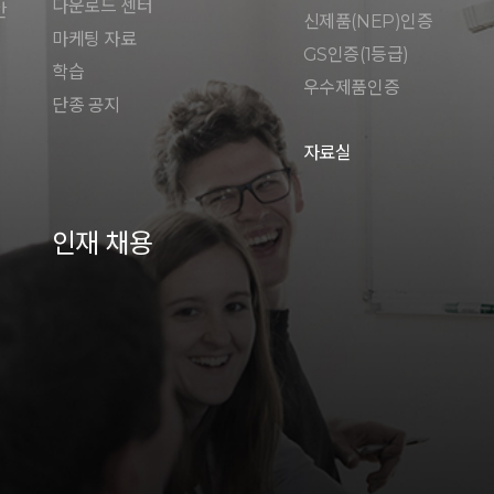
다운로드 센터
안
신제품(NEP)인증
마케팅 자료
GS인증(1등급)
학습
우수제품인증
단종 공지
자료실
인재 채용