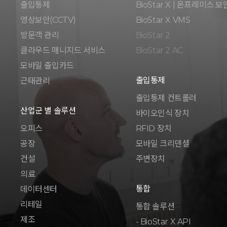
출입통제
BioStar X | 온프레미스 보
영상보안(CCTV)
BioStar X VMS
방문객 관리
BioStar 2
클라우드 매니지드 서비스
BioStar 2 AC
모바일 출입카드
출입통제
근태관리
출입통제 컨트롤러
산업군 별 솔루션
바이오인식 장치
오피스
RFID 장치
공장
모바일 크리덴셜
건설
주변장치
의료
통합
데이터센터
리테일
통합 솔루션
제조
- BioStar X API