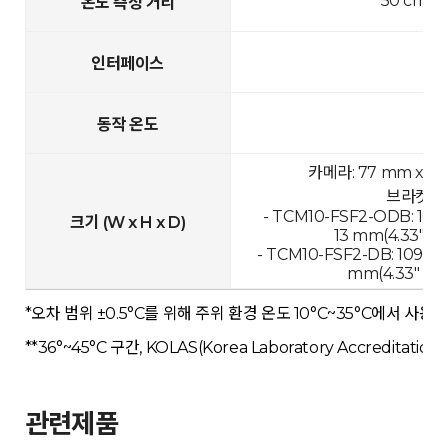
50 cm~1
온도 측정 거리
인터페이스
동작 온도
카메라: 77 mm x 46
브라켓 체
- TCM10-FSF2-ODB: 109.
크기 (W x H x D)
13 mm(4.33" x 12
- TCM10-FSF2-DB: 109.89
mm(4.33" x 11.
*오차 범위 ±0.5°C를 위해 주위 환경 온도 10°C~35°C에서 사용 
**36°~45°C 구간, KOLAS(Korea Laboratory Accreditat
관련제품