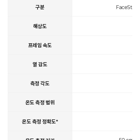
구분
FaceStati
해상도
프레임 속도
열 감도
측정 각도
온도 측정 범위
온도 측정 정확도*