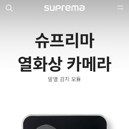
슈프리마
열화상 카메라
발열 감지 모듈