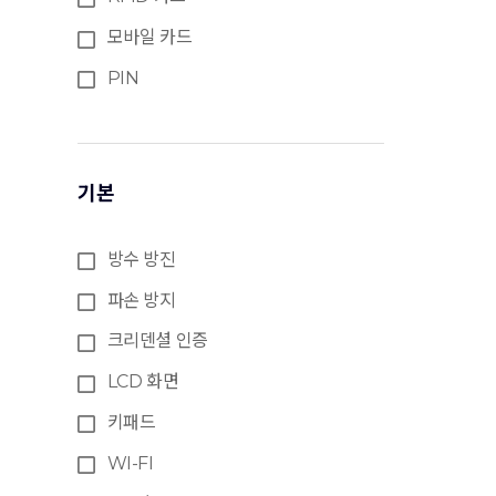
모바일 카드
PIN
기본
방수 방진
파손 방지
크리덴셜 인증
LCD 화면
키패드
WI-FI