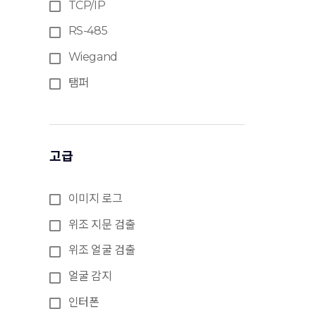
TCP/IP
RS-485
Wiegand
탬퍼
고급
이미지 로그
위조 지문 검출
위조 얼굴 검출
얼굴 감지
인터폰