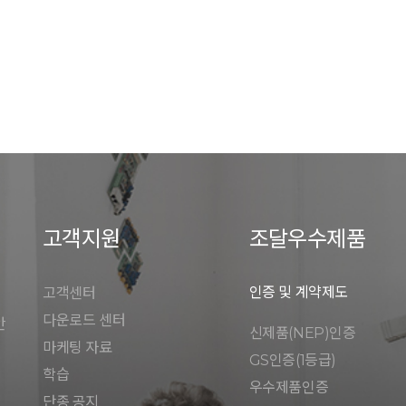
고객지원
조달우수제품
인증 및 계약제도
고객센터
다운로드 센터
안
신제품(NEP)인증
마케팅 자료
GS인증(1등급)
학습
우수제품인증
단종 공지