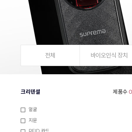
전체
바이오인식 장치
크리덴셜
제품수
얼굴
지문
RFID 카드