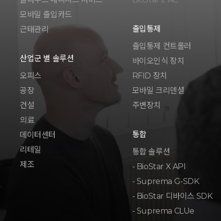
모바일 출입카드
출입통제
근태관리
출입통제 컨트롤러
산업군 별 솔루션
바이오인식 장치
오피스
RFID 장치
공장
모바일 크리덴셜
건설
주변장치
의료
통합
데이터센터
리테일
통합 솔루션
제조
- BioStar X API
- Suprema G-SDK
- BioStar 디바이스 SDK
- Suprema CLUe