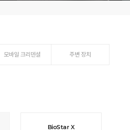
모바일 크리덴셜
주변 장치
BioStar X