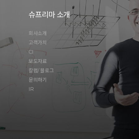
슈프리마 소개
회사소개
고객가치
CI
보도자료
칼럼/ 블로그
문의하기
IR