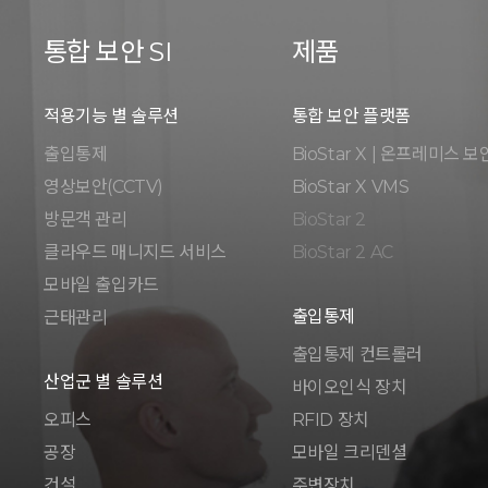
통합 보안 SI
제품
적용기능 별 솔루션
통합 보안 플랫폼
출입통제
BioStar X | 온프레미스 보
영상보안(CCTV)
BioStar X VMS
방문객 관리
BioStar 2
클라우드 매니지드 서비스
BioStar 2 AC
모바일 출입카드
출입통제
근태관리
출입통제 컨트롤러
산업군 별 솔루션
바이오인식 장치
오피스
RFID 장치
공장
모바일 크리덴셜
건설
주변장치