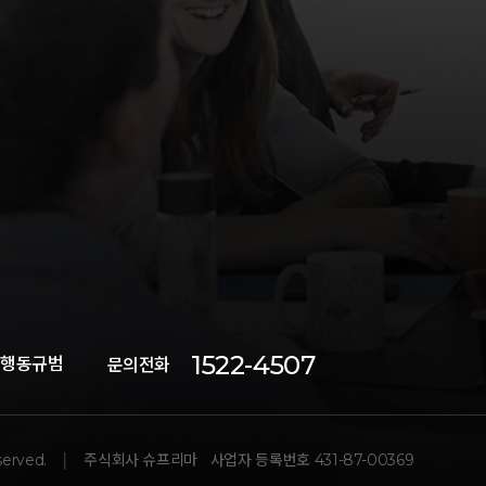
1522-4507
 행동규범
문의전화
served.
주식회사 슈프리마
사업자 등록번호 431-87-00369