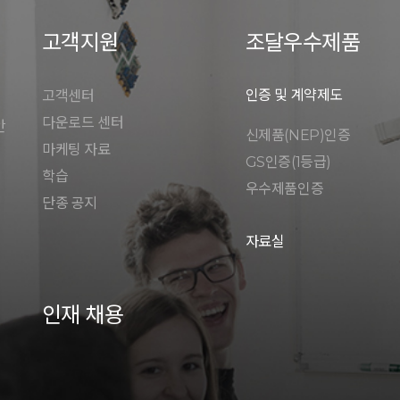
고객지원
조달우수제품
인증 및 계약제도
고객센터
다운로드 센터
안
신제품(NEP)인증
마케팅 자료
GS인증(1등급)
학습
우수제품인증
단종 공지
자료실
인재 채용