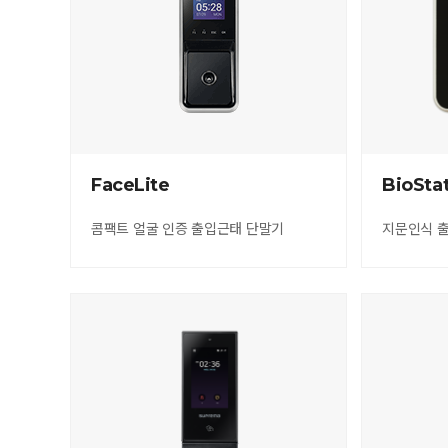
FaceLite
BioSta
콤팩트 얼굴 인증 출입근태 단말기
지문인식 