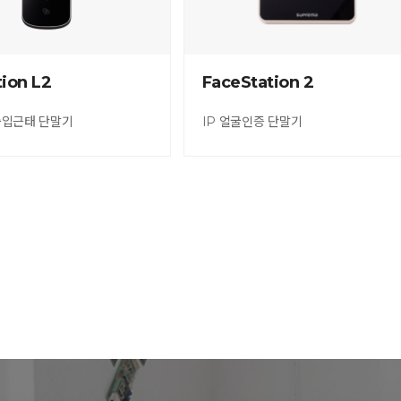
tion L2
FaceStation 2
출입근태 단말기
IP 얼굴인증 단말기