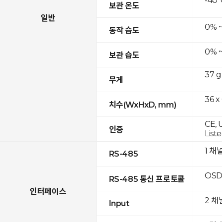
-40°
보관 온도
일반
0% 
동작 습도
0% 
보관 습도
37 g
무게
36 x
치수(WxHxD, mm)
CE, 
인증
List
1 채
RS-485
OSD
RS-485 통신 프로토콜
인터페이스
2 채
Input