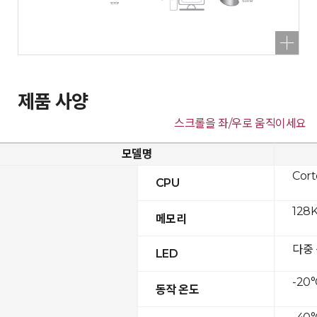
제품 사양
스크롤을 좌/우로 움직이세요
모델명
Cor
CPU
128K
메모리
다중
LED
-20°
동작 온도