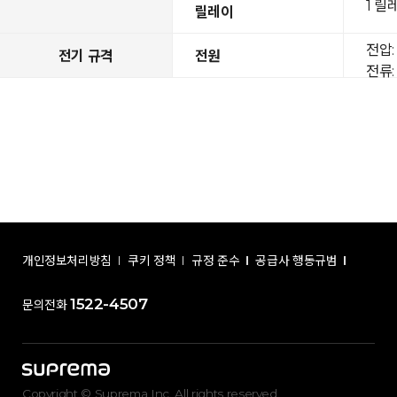
1 릴
릴레이
전압: 
전기 규격
전원
전류: 
개인정보처리방침
쿠키 정책
규정 준수
공급사 행동규범
1522-4507
문의전화
Copyright © Suprema Inc. All rights reserved.