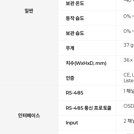
-40°
보관 온도
일반
0% 
동작 습도
0% 
보관 습도
37 g
무게
36 x
치수(WxHxD, mm)
CE, 
인증
List
1 채
RS-485
OSD
RS-485 통신 프로토콜
인터페이스
2 채
Input