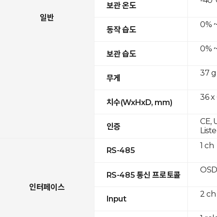
-40°
보관 온도
일반
0% ~
동작 습도
0% ~
보관 습도
37 g
무게
36 x
치수(WxHxD, mm)
CE, 
인증
List
1 ch
RS-485
OSD
RS-485 통신 프로토콜
인터페이스
2 ch
Input