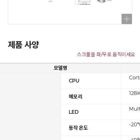
제품 사양
스크롤을 좌/우로 움직이세요
모델명
Cor
CPU
128K
메모리
Mult
LED
-20°
동작 온도