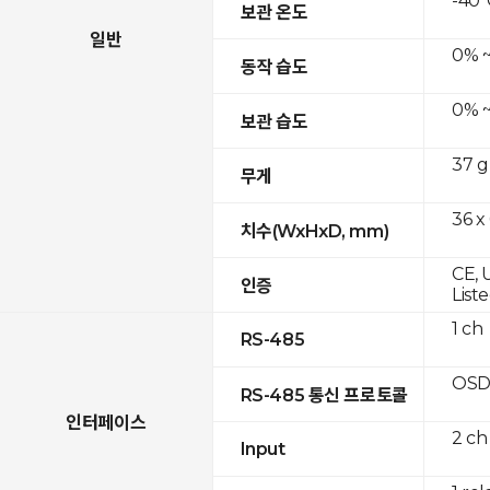
-40°
보관 온도
일반
0% ~
동작 습도
0% ~
보관 습도
37 g
무게
36 x
치수(WxHxD, mm)
CE, 
인증
List
1 ch
RS-485
OSD
RS-485 통신 프로토콜
인터페이스
2 ch
Input