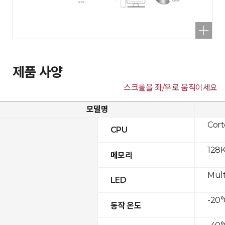
제품 사양
스크롤을 좌/우로 움직이세요
모델명
Cor
CPU
128K
메모리
Mult
LED
-20°
동작 온도