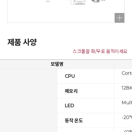
제품 사양
스크롤을 좌/우로 움직이세요
모델명
Cor
CPU
128K
메모리
Mult
LED
-20°
동작 온도