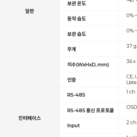
-40°
보관 온도
일반
0% ~
동작 습도
0% ~
보관 습도
37 g
무게
36 x
치수(WxHxD, mm)
CE, 
인증
List
1 ch
RS-485
OSD
RS-485 통신 프로토콜
인터페이스
2 ch
Input