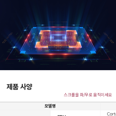
제품 사양
스크롤을 좌/우로 움직이세요
모델명
Cor