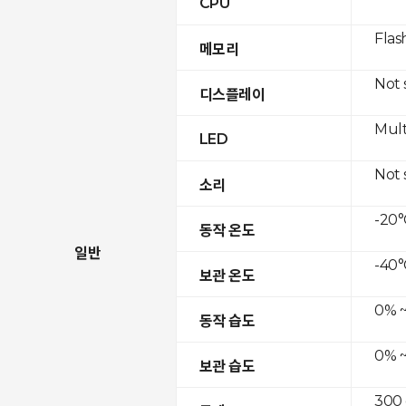
CPU
Flas
메모리
Not
디스플레이
Mult
LED
Not
소리
-20°
동작 온도
일반
-40°
보관 온도
0% ~
동작 습도
0% ~
보관 습도
300