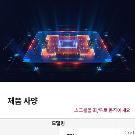
제품 사양
스크롤을 좌/우로 움직이세요
모델명
Cor