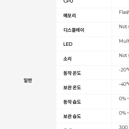
CPU
Flas
메모리
Not
디스플레이
Mult
LED
Not
소리
-20°
동작 온도
일반
-40°
보관 온도
0% ~
동작 습도
0% ~
보관 습도
300