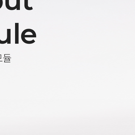
ut
ule
모듈