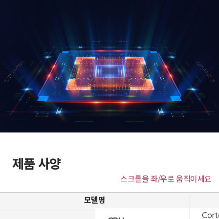
제품 사양
스크롤을 좌/우로 움직이세요
모델명
Cor