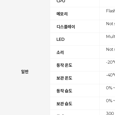
CPU
Flas
메모리
Not
디스플레이
Mult
LED
Not
소리
-20°
동작 온도
일반
-40°
보관 온도
0% ~
동작 습도
0% ~
보관 습도
300