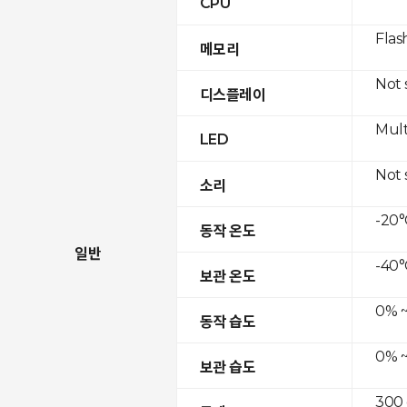
CPU
Flas
메모리
Not
디스플레이
Mult
LED
Not
소리
-20°
동작 온도
일반
-40°
보관 온도
0% ~
동작 습도
0% ~
보관 습도
300