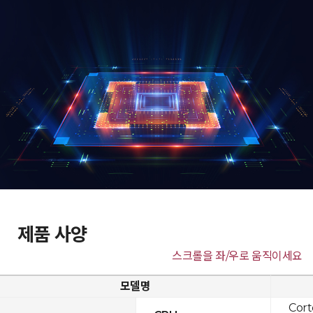
제품 사양
스크롤을 좌/우로 움직이세요
모델명
Cor