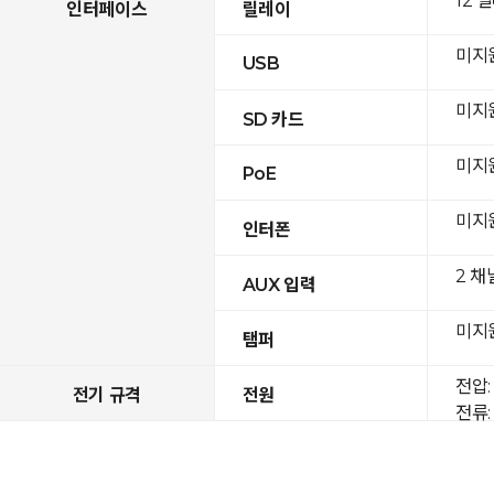
12 
인터페이스
릴레이
미지
USB
미지
SD 카드
미지
PoE
미지
인터폰
2 채
AUX 입력
미지
탬퍼
전압: 
전기 규격
전원
전류: 