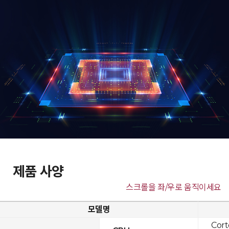
제품 사양
스크롤을 좌/우로 움직이세요
모델명
Cor