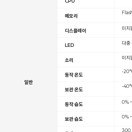
CPU
Flas
메모리
미지
디스플레이
다중
LED
미지
소리
-20°
동작 온도
일반
-40°
보관 온도
0% 
동작 습도
0% 
보관 습도
300