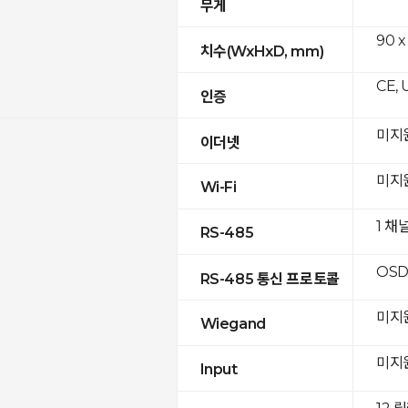
무게
90 x
치수(WxHxD, mm)
CE, 
인증
미지
이더넷
미지
Wi-Fi
1 채
RS-485
OSD
RS-485 통신 프로토콜
미지
Wiegand
미지
Input