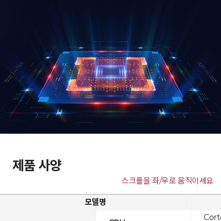
제품 사양
스크롤을 좌/우로 움직이세요
모델명
Cor