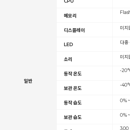
CPU
Flas
메모리
미지
디스플레이
다중
LED
미지
소리
-20°
동작 온도
일반
-40°
보관 온도
0% 
동작 습도
0% 
보관 습도
300