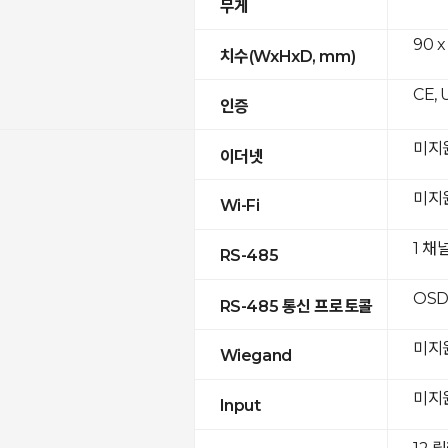
무게
90 x
치수(WxHxD, mm)
CE, 
인증
미지
이더넷
미지
Wi-Fi
1 채
RS-485
OSD
RS-485 통신 프로토콜
미지
Wiegand
미지
Input