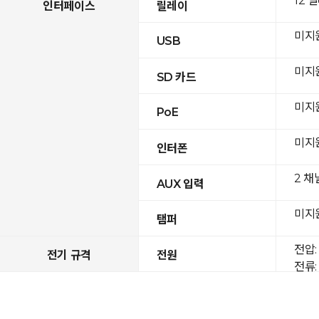
12 
인터페이스
릴레이
미지
USB
미지
SD 카드
미지
PoE
미지
인터폰
2 채
AUX 입력
미지
탬퍼
전압: 
전기 규격
전원
전류: 