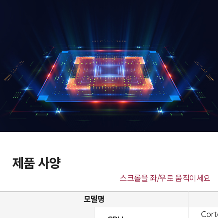
제품 사양
스크롤을 좌/우로 움직이세요
모델명
Cor