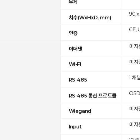
무게
90 x
치수(WxHxD, mm)
CE, 
인증
미지
이더넷
미지
Wi-Fi
1 채
RS-485
OSD
RS-485 통신 프로토콜
미지
Wiegand
미지
Input