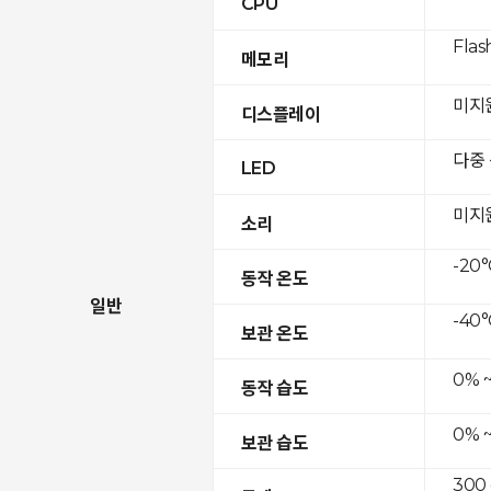
CPU
Flas
메모리
미지
디스플레이
다중
LED
미지
소리
-20°
동작 온도
일반
-40°
보관 온도
0% 
동작 습도
0% 
보관 습도
300