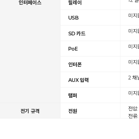
12 
인터페이스
릴레이
미지
USB
미지
SD 카드
미지
PoE
미지
인터폰
2 채
AUX 입력
미지
탬퍼
전압: 
전기 규격
전원
전류: 