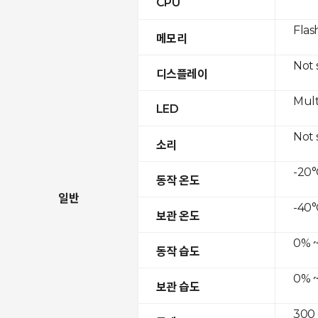
CPU
Flas
메모리
Not
디스플레이
Mult
LED
Not
소리
-20°
동작 온도
일반
-40°
보관 온도
0% ~
동작 습도
0% ~
보관 습도
300