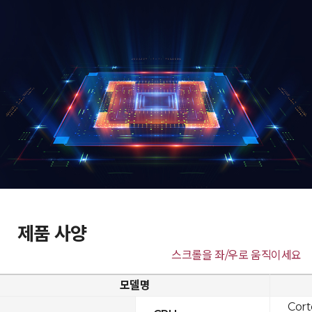
제품 사양
스크롤을 좌/우로 움직이세요
모델명
Cor