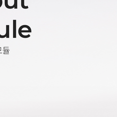
ut
ule
모듈