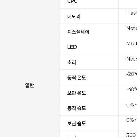
CPU
Flas
메모리
Not
디스플레이
Mult
LED
Not
소리
-20°
동작 온도
일반
-40°
보관 온도
0% ~
동작 습도
0% ~
보관 습도
300