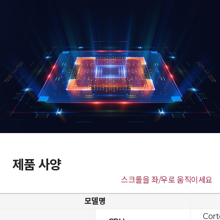
제품 사양
스크롤을 좌/우로 움직이세요
모델명
Cor