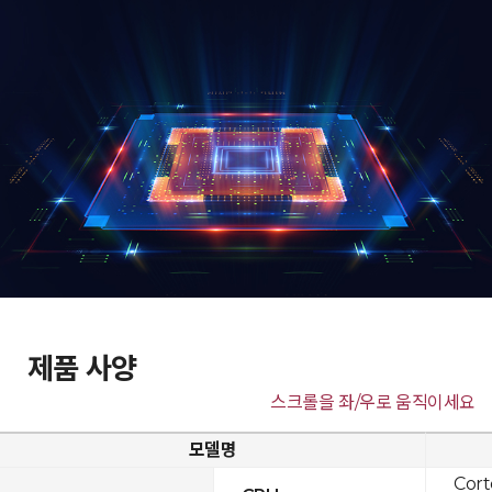
제품 사양
스크롤을 좌/우로 움직이세요
모델명
Cor