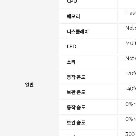
CPU
Flas
메모리
Not
디스플레이
Mult
LED
Not
소리
-20°
동작 온도
일반
-40°
보관 온도
0% ~
동작 습도
0% ~
보관 습도
300