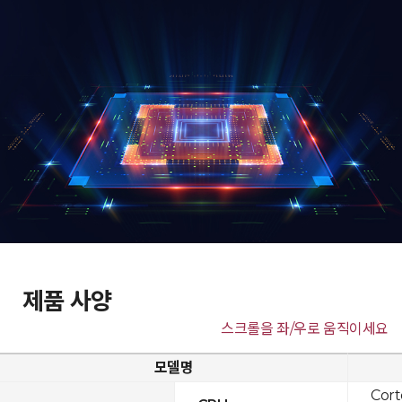
제품 사양
스크롤을 좌/우로 움직이세요
모델명
Cor