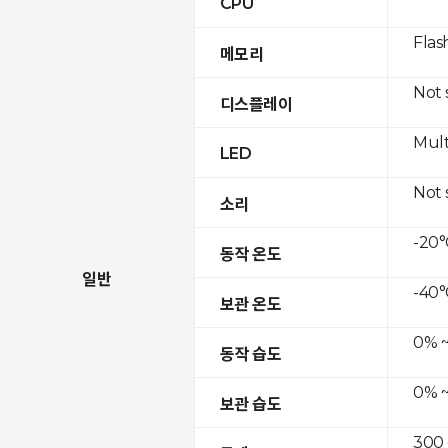
CPU
Flas
메모리
Not
디스플레이
Mult
LED
Not
소리
-20°
동작 온도
일반
-40°
보관 온도
0% ~
동작 습도
0% ~
보관 습도
300