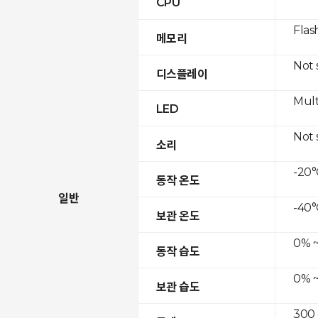
CPU
Flas
메모리
Not
디스플레이
Mult
LED
Not
소리
-20°
동작 온도
일반
-40°
보관 온도
0% ~
동작 습도
0% ~
보관 습도
300