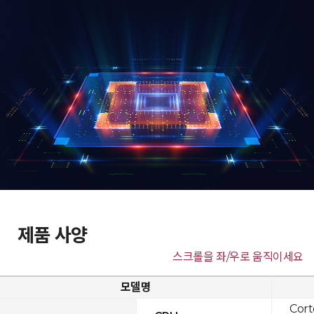
제품 사양
스크롤을 좌/우로 움직이세요
모델명
Cor