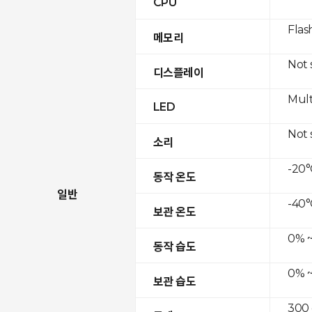
CPU
Flas
메모리
Not
디스플레이
Mult
LED
Not
소리
-20°
동작 온도
일반
-40°
보관 온도
0% ~
동작 습도
0% ~
보관 습도
300