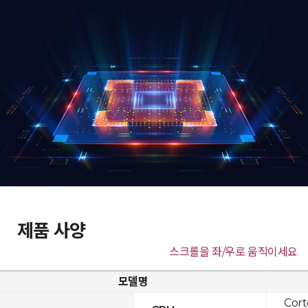
제품 사양
스크롤을 좌/우로 움직이세요
모델명
Cor