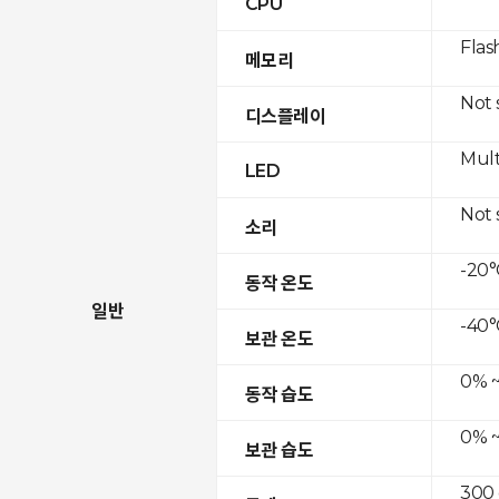
CPU
Flas
메모리
Not
디스플레이
Mult
LED
Not
소리
-20°
동작 온도
일반
-40°
보관 온도
0% ~
동작 습도
0% ~
보관 습도
300