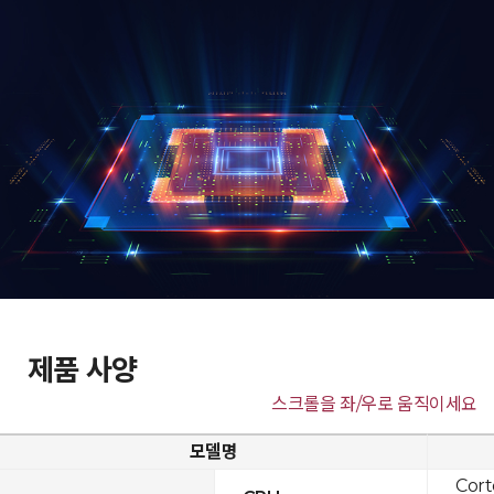
제품 사양
스크롤을 좌/우로 움직이세요
모델명
Cor