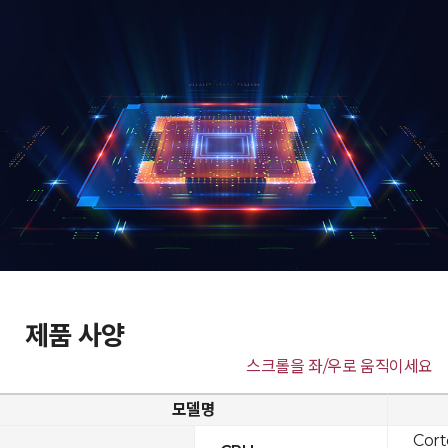
제품 사양
스크롤을 좌/우로 움직이세요
모델명
Cor