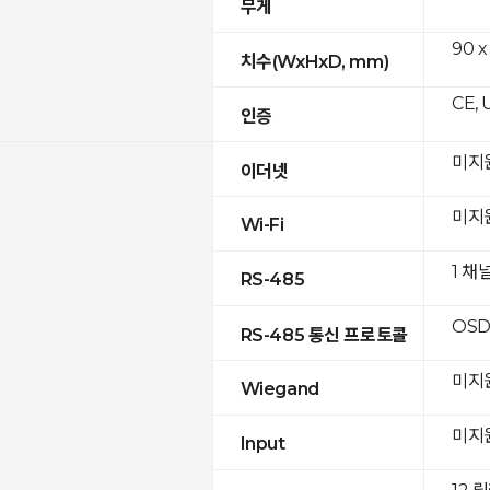
무게
90 x
치수(WxHxD, mm)
CE, 
인증
미지
이더넷
미지
Wi-Fi
1 채
RS-485
OSD
RS-485 통신 프로토콜
미지
Wiegand
미지
Input