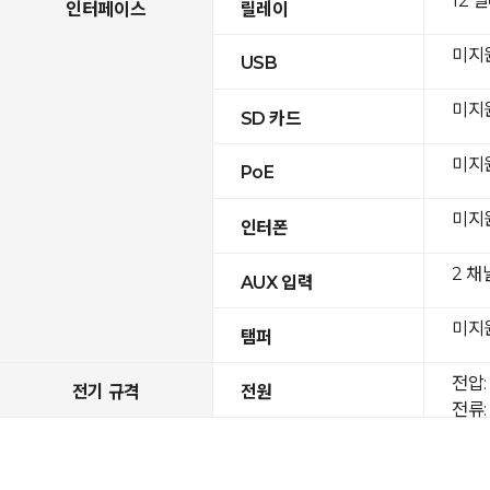
12 
인터페이스
릴레이
미지
USB
미지
SD 카드
미지
PoE
미지
인터폰
2 채
AUX 입력
미지
탬퍼
전압: 
전기 규격
전원
전류: 