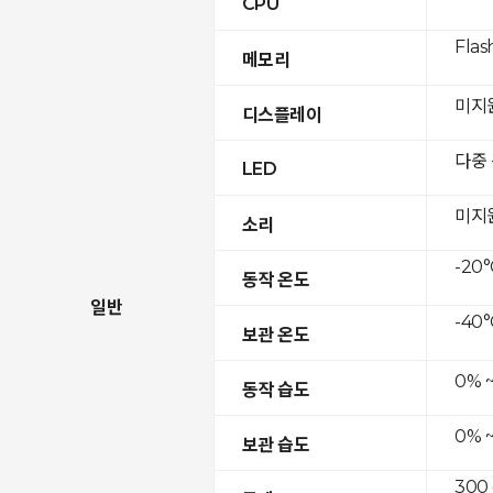
CPU
Flas
메모리
미지
디스플레이
다중
LED
미지
소리
-20°
동작 온도
일반
-40°
보관 온도
0% 
동작 습도
0% 
보관 습도
300